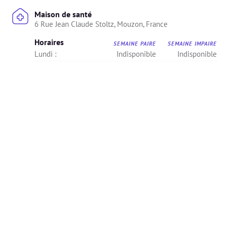
Maison de santé
6 Rue Jean Claude Stoltz, Mouzon, France
Horaires
SEMAINE PAIRE
SEMAINE IMPAIRE
Lundi : 
Indisponible
Indisponible
Mardi : 
Indisponible
Indisponible
Mercredi : 
14h00 - 18h00
Indisponible
Jeudi : 
Indisponible
Indisponible
Vendredi : 
09h00 - 11h30
09h00 - 11h30
14h00 - 17h45
14h00 - 18h00
Samedi : 
Indisponible
Indisponible
Dimanche : 
Indisponible
Indisponible
Diplômes