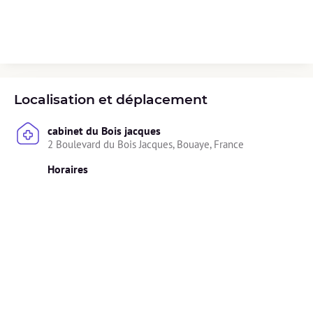
Localisation et déplacement
cabinet du Bois jacques
2 Boulevard du Bois Jacques, Bouaye, France
Horaires
Non précisé.
Diplômes
🎓 Les diplômes ont été vérifiés et validés par Alivio.