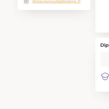
@maurianne.dieteticienne_fr
Dip