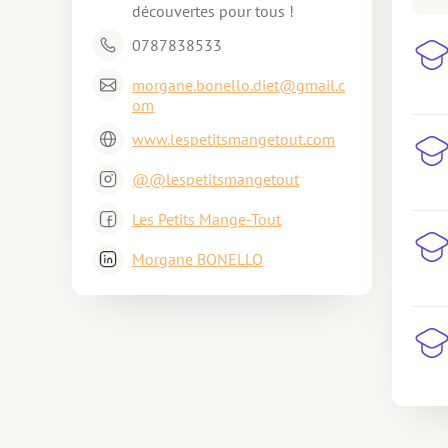
découvertes pour tous !
0787838533
morgane.bonello.diet@gmail.c
om
www.lespetitsmangetout.com
@@lespetitsmangetout
Les Petits Mange-Tout
Morgane BONELLO