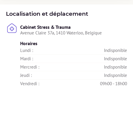
Localisation et déplacement
Cabinet Stress & Trauma
Avenue Claire 37a, 1410 Waterloo, Belgique
Horaires
Lundi : 
Indisponible
Mardi : 
Indisponible
Mercredi : 
Indisponible
Jeudi : 
Indisponible
Vendredi : 
09h00 - 18h00
Samedi : 
Indisponible
Dimanche : 
Indisponible
À distance
Nikita propose la consultation en vidéo