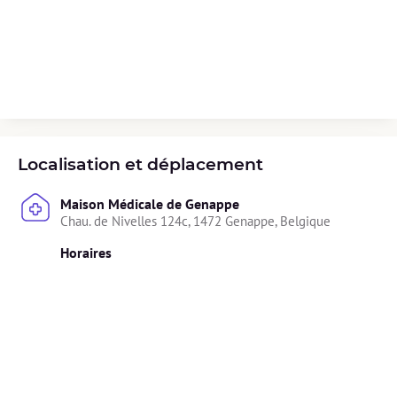
Localisation et déplacement
Maison Médicale de Genappe
Chau. de Nivelles 124c, 1472 Genappe, Belgique
Horaires
Lundi : 
Indisponible
Mardi : 
Indisponible
Mercredi : 
Indisponible
Jeudi : 
Indisponible
Vendredi : 
14h00 - 18h00