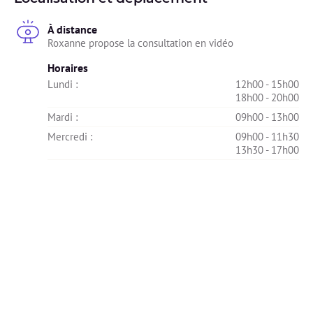
À distance
Roxanne propose la consultation en vidéo
Horaires
Lundi : 
12h00 - 15h00
18h00 - 20h00
Mardi : 
09h00 - 13h00
Mercredi : 
09h00 - 11h30
13h30 - 17h00
Jeudi : 
Indisponible
Vendredi : 
09h00 - 15h00
Samedi : 
Indisponible
Dimanche : 
Indisponible
NEO CrossFit
318 bis, Rue Albert De Dion, Issoire, France