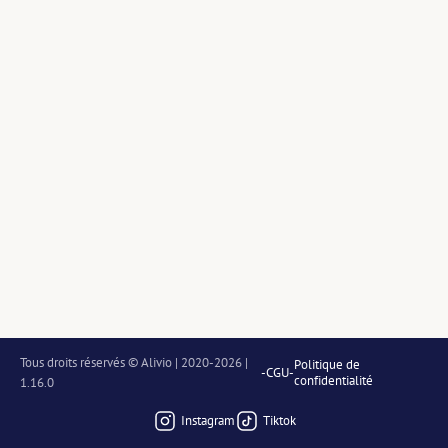
Tous droits réservés © Alivio | 2020-2026 | 
Politique de
-
CGU
-
confidentialité
1.16.0
Instagram
Tiktok