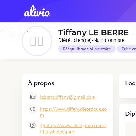
Tiffany
LE BERRE
Diététicien(ne)-Nutritionniste
Rééquilibrage alimentaire
Prise e
À propos
Loc
leberre.tiffany@gmail.com
https://www.tiffanydietetique.co
Dip
m
@https://www.instagram.com/t
iffanydietetique/