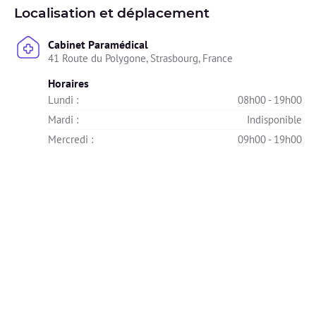
Localisation et déplacement
Cabinet Paramédical
41 Route du Polygone, Strasbourg, France
Horaires
Lundi : 
08h00 - 19h00
Mardi : 
Indisponible
Mercredi : 
09h00 - 19h00
Jeudi : 
Indisponible
Vendredi : 
09h00 - 18h00
Samedi : 
09h30 - 13h00
Dimanche : 
Indisponible
À distance
Tracy propose la consultation en vidéo
Horaires